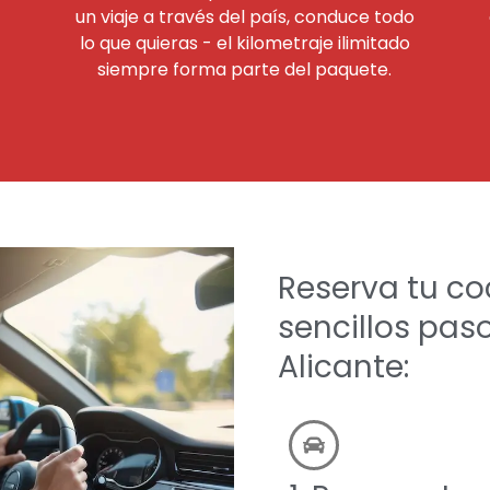
un viaje a través del país, conduce todo
lo que quieras - el kilometraje ilimitado
siempre forma parte del paquete.
Reserva tu co
sencillos pas
Alicante: