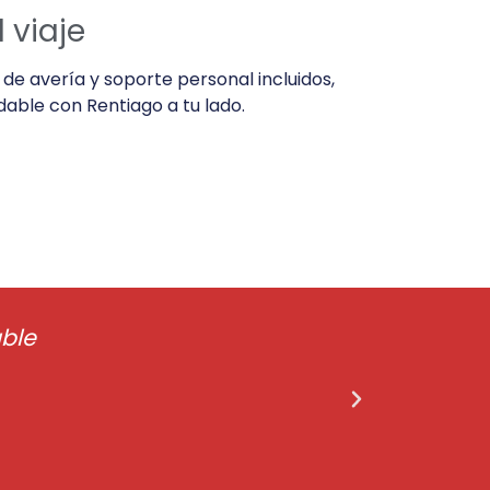
l viaje
de avería y soporte personal incluidos,
able con Rentiago a tu lado.
ble
Ojalá 
promesas