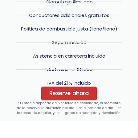
Kilometraje ilimitado
Conductores adicionales gratuitos
Política de combustible justa (lleno/lleno)
Seguro incluido
Asistencia en carretera incluida
Edad mínima: 18 años
IVA del 21 % incluido
Reserve ahora
* El precio depende del vehículo seleccionado, el momento
de la reserva, la duración del alquiler, el período de alquiler,
la fecha de alquiler, y los lugares de recogida y devolución.