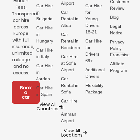
Hidden
Customer
Airport
Car Hire
Car Hire
Fees.
Review
in
Car
for
Transparent
Blog
Bulgaria
Rental in
Young
car hire
Altea
Drivers
Legal
across
Car Hire
18-21
Notice
Europe
in
Car
with full
Hungary
Rental in
Car Hire
Privacy
insurance,
Benidorm
for
Policy
Car Hire
unlimited
Drivers
Franchise
in Italy
Car Hire
mileage
69+
at Sofia
Affiliate
Car Hire
and no
Airport
Additional
Program
in
excess.
Drivers
Jordan
Car
Rental in
Flexibility
Book
Car Hire
a
Sofia
Package
in Spain
car
Car Hire
View All
at
Countries
Amman
Airport
View All
Locations