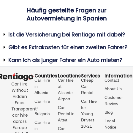
Häufig gestellte Fragen zur
Autovermietung in Spanien
Ist die Versicherung bei Rentiago mit dabei?
Gibt es Extrakosten für einen zweiten Fahrer?
Kann ich als junger Fahrer ein Auto mieten?
Countries
Locations
Services
Information
Car Hire
Car Hire
Cheap
Contact
Car Hire.
in
at
Car
About Us
Without
Albania
Alicante
Rental
Hidden
Customer
Airport
Car Hire
Car Hire
Fees.
Review
in
Car
for
Transparent
Blog
Bulgaria
Rental in
Young
car hire
Altea
Drivers
Legal
across
Car Hire
18-21
Notice
Europe
in
Car