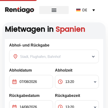
DE
Mietwagen in
Spanien
Abhol- und Rückgabe
location_on
Abholdatum
Abholzeit
calendar_month
schedule
Rückgabedatum
Rückgabezeit
calendar_month
schedule