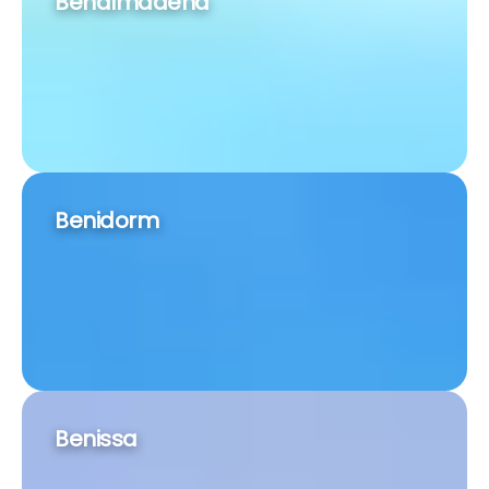
Benalmádena
Benidorm
Benissa