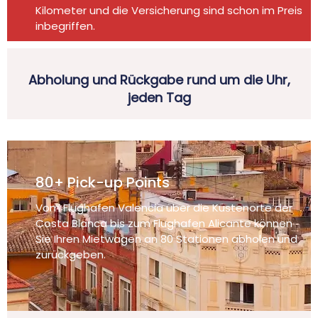
Kilometer und die Versicherung sind schon im Preis
inbegriffen.
Abholung und Rückgabe rund um die Uhr,
jeden Tag
80+ Pick-up Points
Vom Flughafen Valencia über die Küstenorte der
Costa Blanca bis zum Flughafen Alicante können
Sie Ihren Mietwagen an 80 Stationen abholen und
zurückgeben.