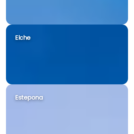
Elche
Estepona