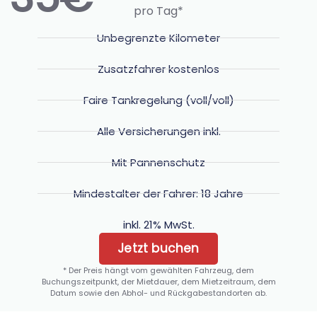
pro Tag*
Unbegrenzte Kilometer
Zusatzfahrer kostenlos
Faire Tankregelung (voll/voll)
Alle Versicherungen inkl.
Mit Pannenschutz
Mindestalter der Fahrer: 18 Jahre
inkl. 21% MwSt.
Jetzt buchen
* Der Preis hängt vom gewählten Fahrzeug, dem
Buchungszeitpunkt, der Mietdauer, dem Mietzeitraum, dem
Datum sowie den Abhol- und Rückgabestandorten ab.