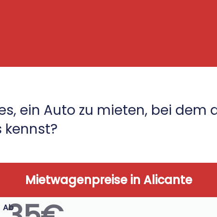
s, ein Auto zu mieten, bei dem d
 kennst?
Mietwagenpreise in Alicante
35€
Ab