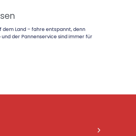
isen
uf dem Land – fahre entspannt, denn
 und der Pannenservice sind immer für
Ich wünsc
und so