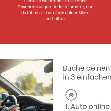
Genieße die offene Straße ohne
Einschränkungen. Jeder Kilometer, den
du fährst, ist bereits in deiner Miete
enthalten.
Buche deinen 
in 3 einfachen
1. Auto online