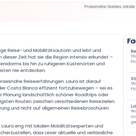
Praxisnahe Guides, lokale 
Fa
ige Reise- und Mobilitätsautorin und lebt und
Re
St
In dieser Zeit hat sie die Region intensiv erkundet –
Pl
enidorms bis hin zu ruhigeren Küstenorten und
risten nie entdecken.
St
 praxisnahe Reiseerfahrungen. Laura ist darauf
St
n der Costa Blanca effizient fortzubewegen – sei es
Pl
r Planung landschaftlich schöner Roadtrips oder
sigsten Routen zwischen verschiedenen Reisezielen.
Lo
ahrung und nicht auf allgemeinen Reisebroschüren
Wo
so
ge
t Laura eng mit lokalen Mobilitätsexperten und
erzustellen, dass Leser aktuelle und verlässliche