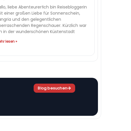
llo, liebe Abenteurer!Ich bin Reisebloggerin
it einer großen Liebe für Sonnenschein,
angria und den gelegentlichen
berraschenden Regenschauer. Kürzlich war
ch in der wunderschönen Küstenstadt
hr lesen »
Blog besuchen