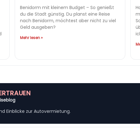
Benidorm mit kleinem Budget – So genießt
Ha
du die Stadt günstig. Du planst eine Reise
m
nach Benidorm, möchtest aber nicht zu viel
S
Geld ausgeben?
ü
d
i
Mehr lesen »
Me
VERTRAUEN
iseblog
nd Einblicke zur Autovermietung.