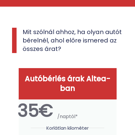
Mit szólnál ahhoz, ha olyan autót
bérelnél, ahol előre ismered az
összes árat?
Autóbérlés árak Altea-
ban
35€
/naptól*
Korlátlan kilométer