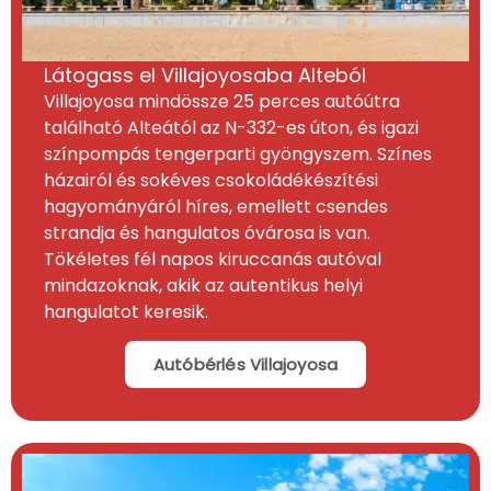
Látogass el Villajoyosaba Alteból
Villajoyosa mindössze 25 perces autóútra
található Alteától az N-332-es úton, és igazi
színpompás tengerparti gyöngyszem. Színes
házairól és sokéves csokoládékészítési
hagyományáról híres, emellett csendes
strandja és hangulatos óvárosa is van.
Tökéletes fél napos kiruccanás autóval
mindazoknak, akik az autentikus helyi
hangulatot keresik.
Autóbérlés Villajoyosa