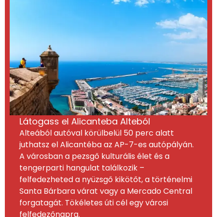
Látogass el Alicanteba Alteból
Alteából autóval körülbelül 50 perc alatt
juthatsz el Alicantéba az AP-7-es autópályán.
A városban a pezsgő kulturális élet és a
tengerparti hangulat találkozik –
felfedezheted a nyüzsgő kikötőt, a történelmi
Santa Bárbara várat vagy a Mercado Central
forgatagát. Tökéletes úti cél egy városi
felfedezőnapra.