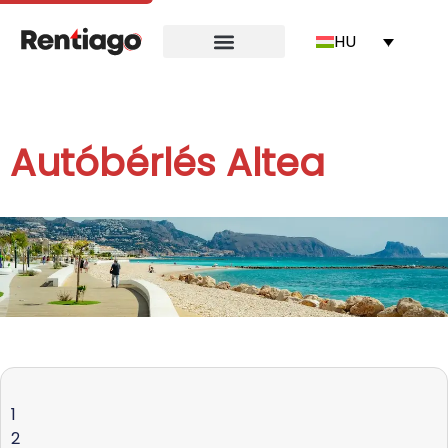
HU
Autóbérlés Altea