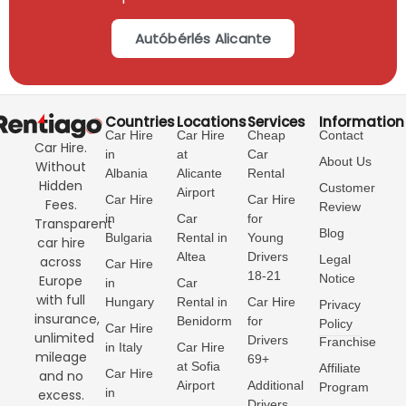
Autóbérlés Alicante
Countries
Locations
Services
Information
Car Hire
Car Hire
Cheap
Contact
Car Hire.
in
at
Car
About Us
Without
Albania
Alicante
Rental
Hidden
Customer
Airport
Car Hire
Car Hire
Fees.
Review
in
Car
for
Transparent
Blog
Bulgaria
Rental in
Young
car hire
Altea
Drivers
Legal
across
Car Hire
18-21
Notice
Europe
in
Car
with full
Hungary
Rental in
Car Hire
Privacy
insurance,
Benidorm
for
Policy
Car Hire
unlimited
Drivers
Franchise
in Italy
Car Hire
mileage
69+
at Sofia
Affiliate
Car Hire
and no
Airport
Additional
Program
in
excess.
Drivers