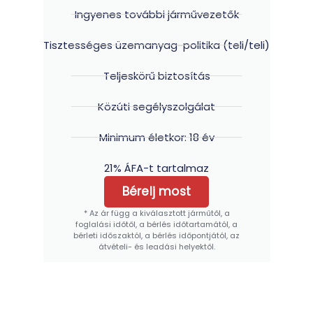
Ingyenes további járművezetők
Tisztességes üzemanyag-politika (teli/teli)
Teljeskörű biztosítás
Közúti segélyszolgálat
Minimum életkor: 18 év
21% ÁFA-t tartalmaz
Bérelj most
* Az ár függ a kiválasztott járműtől, a
foglalási időtől, a bérlés időtartamától, a
bérleti időszaktól, a bérlés időpontjától, az
átvételi- és leadási helyektől.