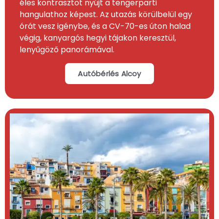
éles kontrasztot nyújt a tengerparti
hangulathoz képest. Az utazás körülbelül egy
órát vesz igénybe, és a CV-70-es úton halad
végig, kanyargós hegyi tájakon keresztül,
lenyűgöző panorámával.
Autóbérlés Alcoy