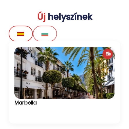
Új
helyszínek
Marbella
Marbella