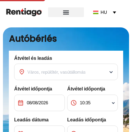
HU
Autóbérlés
Átvétel és leadás
location_on
Átvétel időpontja
Átvétel időpontja
calendar_month
schedule
Leadás dátuma
Leadás időpontja