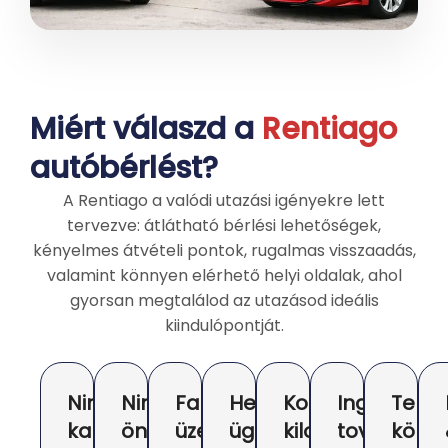
Miért válaszd a
Rentiago
autóbérlést?
A Rentiago a valódi utazási igényekre lett
tervezve: átlátható bérlési lehetőségek,
kényelmes átvételi pontok, rugalmas visszaadás,
valamint könnyen elérhető helyi oldalak, ahol
gyorsan megtalálod az utazásod ideális
kiindulópontját.
Nincs
Nincs
Fair
Helyi
Korlátlan
Ingyenes
Telje
kaució
önrész
üzemanyag-
ügyfélszolgálat
kilométer
további
körű