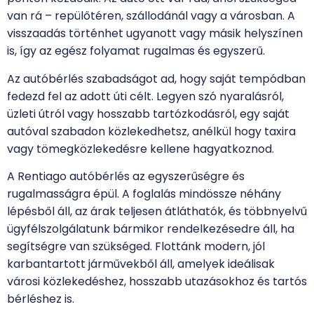
van rá – repülőtéren, szállodánál vagy a városban. A
visszaadás történhet ugyanott vagy másik helyszínen
is, így az egész folyamat rugalmas és egyszerű.
Az autóbérlés szabadságot ad, hogy saját tempódban
fedezd fel az adott úti célt. Legyen szó nyaralásról,
üzleti útról vagy hosszabb tartózkodásról, egy saját
autóval szabadon közlekedhetsz, anélkül hogy taxira
vagy tömegközlekedésre kellene hagyatkoznod.
A Rentiago autóbérlés az egyszerűségre és
rugalmasságra épül. A foglalás mindössze néhány
lépésből áll, az árak teljesen átláthatók, és többnyelvű
ügyfélszolgálatunk bármikor rendelkezésedre áll, ha
segítségre van szükséged. Flottánk modern, jól
karbantartott járművekből áll, amelyek ideálisak
városi közlekedéshez, hosszabb utazásokhoz és tartós
bérléshez is.