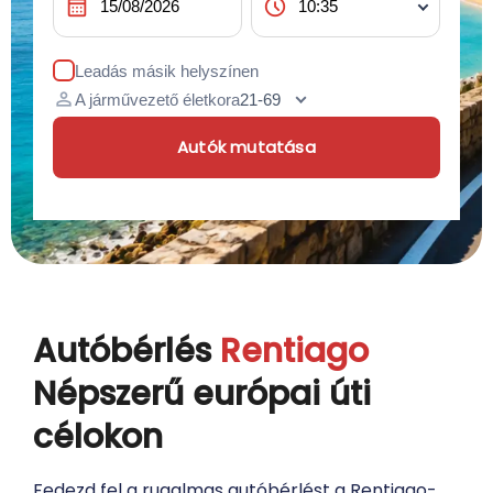
calendar_month
schedule
Leadás másik helyszínen
person
A járművezető életkora
Autók mutatása
Autóbérlés
Rentiago
Népszerű európai úti
célokon
Fedezd fel a rugalmas autóbérlést a Rentiago-