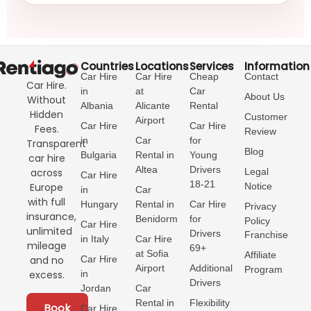
Countries
Locations
Services
Information
Car Hire
Car Hire
Cheap
Contact
Car Hire.
in
at
Car
About Us
Without
Albania
Alicante
Rental
Hidden
Customer
Airport
Car Hire
Car Hire
Fees.
Review
in
Car
for
Transparent
Blog
Bulgaria
Rental in
Young
car hire
Altea
Drivers
Legal
across
Car Hire
18-21
Notice
Europe
in
Car
with full
Hungary
Rental in
Car Hire
Privacy
insurance,
Benidorm
for
Policy
Car Hire
unlimited
Drivers
Franchise
in Italy
Car Hire
mileage
69+
at Sofia
Affiliate
Car Hire
and no
Airport
Additional
Program
in
excess.
Drivers
Jordan
Car
Rental in
Flexibility
Book
Car Hire