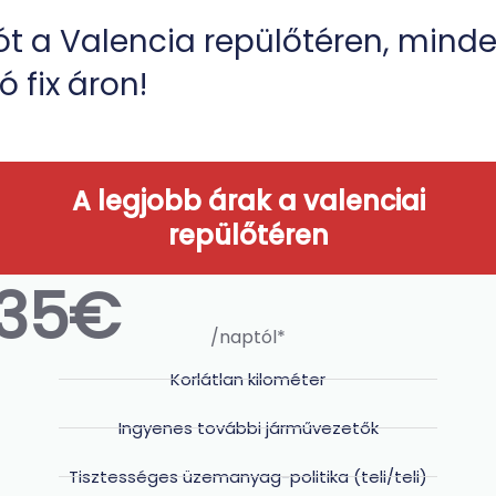
tót a Valencia repülőtéren, mind
 fix áron!
A legjobb árak a valenciai
repülőtéren
35€
/naptól*
Korlátlan kilométer
Ingyenes további járművezetők
Tisztességes üzemanyag-politika (teli/teli)