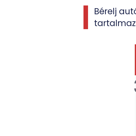
Bérelj au
tartalmazó