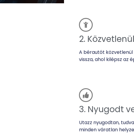
2. Közvetlenü
A bérautót közvetlenül
vissza, ahol kilépsz az é
3. Nyugodt v
Utazz nyugodtan, tudva
minden váratlan helyzet