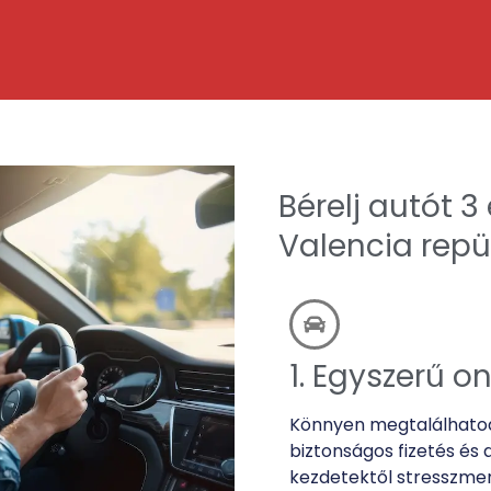
Bérelj autót 
Valencia repü
1. Egyszerű o
Könnyen megtalálhatod 
biztonságos fizetés és 
kezdetektől stresszmen