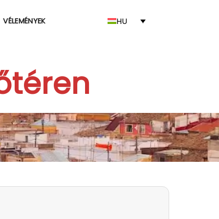
HU
VÉLEMÉNYEK
őtéren