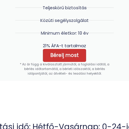
Teljeskörű biztosítás
Közúti segélyszolgálat
Minimum életkor: 18 év
21% ÁFA-t tartalmaz
Bérelj most
* Az ár függ a kiválasztott járműtől, a foglalási időtől, a
bérlés időtartamától, a bérleti időszaktól, a bérlés
időpontjától, az átvételi- és leadási helyektől.
tási idő: Hétfő-Vasárnap: 0-24-