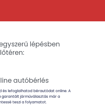
3 egyszerű lépésben
lőtéren:
nline autóbérlés
és lefoglalhatod bérautódat online. A
a garantált járműválasztás már a
tessé teszi a folyamatot.