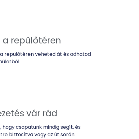
l a repülőtéren
 a repülőtéren veheted át és adhatod
pületből.
ezetés vár rád
, hogy csapatunk mindig segít, és
re biztosítva vagy az út során.