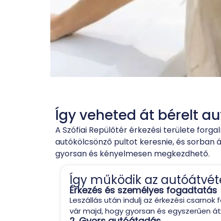
Így veheted át bérelt a
A Szófiai Repülőtér érkezési területe forg
autókölcsönző pultot keresnie, és sorban 
gyorsan és kényelmesen megkezdhető.
Így működik az autóátvéte
Érkezés és személyes fogadtatás
Leszállás után indulj az érkezési csarnok
vár majd, hogy gyorsan és egyszerűen á
2. Gyors autóátadás