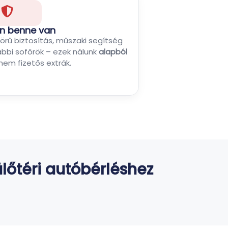
n benne van
körű biztosítás, műszaki segítség
ábbi sofőrök – ezek nálunk
alapból
 nem fizetős extrák.
ülőtéri autóbérléshez