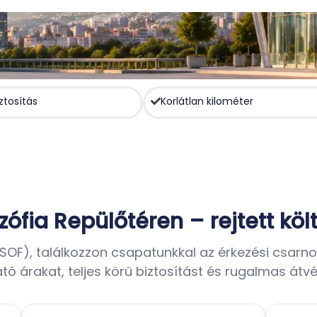
ztosítás
Korlátlan kilométer
ófia Repülőtéren – rejtett köl
(SOF), találkozzon csapatunkkal az érkezési csarn
tó árakat, teljes körű biztosítást és rugalmas átvé