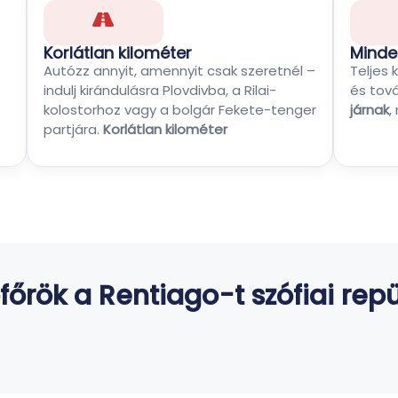
Korlátlan kilométer
Minde
Autózz annyit, amennyit csak szeretnél –
Teljes 
indulj kirándulásra Plovdivba, a Rilai-
és tov
kolostorhoz vagy a bolgár Fekete-tenger
járnak
,
partjára.
Korlátlan kilométer
ofőrök a Rentiago-t szófiai rep