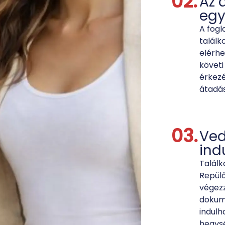
02.
Az 
egy
A fogl
találk
elérh
követi
érkezé
átadás
03.
Ved
ind
Találk
Repülő
végezz
dokum
indulh
hegysé