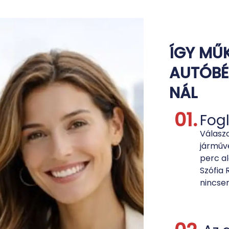
ÍGY MŰ
AUTÓBÉ
NÁL
01.
Fogl
Válaszd
járműve
perc al
Szófia 
nincsen