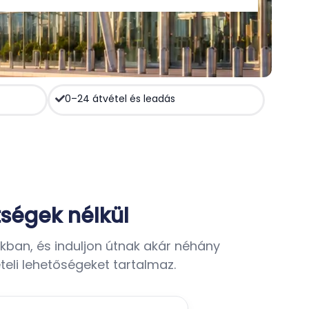
0–24 átvétel és leadás
tségek nélkül
okban, és induljon útnak akár néhány
teli lehetőségeket tartalmaz.