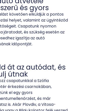
autó átvétele
szerű és gyors
alást követően elküldjük a pontos
ozási helyet, valamint az ügyintéződ
etőségeit. Csapatunk nyomon
 a járatodat, és szükség esetén az
sedhez igazítja az autó
ának időpontját.
d át az autódat, és
ulj útnak
ozz csapatunkkal a Szófia
tér érkezési csarnokában,
ünk el egy gyors
entumellenőrzést, és már
atsz is. Akár Plovdiv, a Vitosa-
g vagy a Rilai-kolostor felé veszed