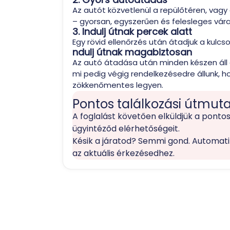
Az autót közvetlenül a repülőtéren, vagy
– gyorsan, egyszerűen és felesleges vára
3. Indulj útnak percek alatt
Egy rövid ellenőrzés után átadjuk a kulcso
ndulj útnak magabiztosan
Az autó átadása után minden készen áll az
mi pedig végig rendelkezésedre állunk, 
zökkenőmentes legyen.
Pontos találkozási útmut
A foglalást követően elküldjük a pontos
ügyintéződ elérhetőségeit.
Késik a járatod? Semmi gond. Automatik
az aktuális érkezésedhez.