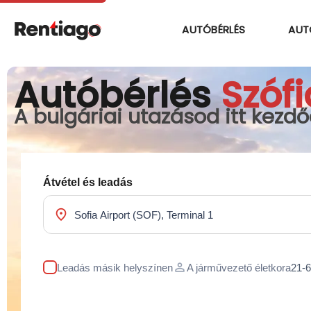
AUTÓBÉRLÉS
AUT
Autóbérlés
Szófi
A bulgáriai utazásod itt kezdő
Átvétel és leadás
location_on
person
Leadás másik helyszínen
A járművezető életkora