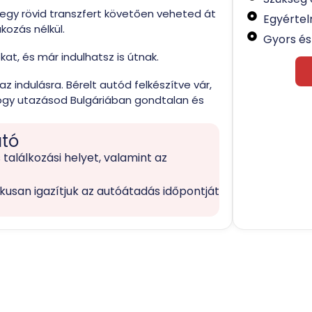
 egy rövid transzfert követően veheted át
Egyértel
kozás nélkül.
Gyors és
kat, és már indulhatsz is útnak.
 indulásra. Bérelt autód felkészítve vár,
hogy utazásod Bulgáriában gondtalan és
ató
 találkozási helyet, valamint az
usan igazítjuk az autóátadás időpontját