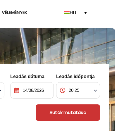
HU
VÉLEMÉNYEK
Leadás dátuma
Leadás időpontja
calendar_month
schedule
Autók mutatása