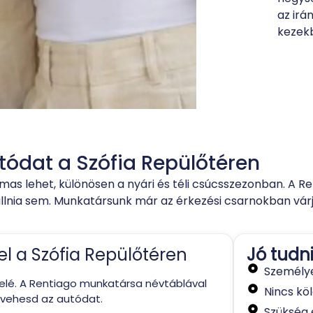
az irá
kezekb
utódat a Szófia Repülőtéren
almas lehet, különösen a nyári és téli csúcsszezonban. A 
állnia sem. Munkatársunk már az érkezési csarnokban várj
l a Szófia Repülőtéren
Jó tudn
Személye
 felé. A Rentiago munkatársa névtáblával
Nincs kö
tvehesd az autódat.
Szükség 