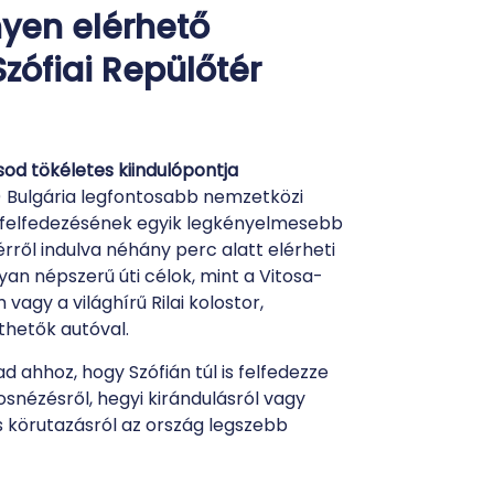
yen elérhető
Szófiai Repülőtér
sod tökéletes kiindulópontja
F) Bulgária legfontosabb nemzetközi
g felfedezésének egyik legkényelmesebb
érről indulva néhány perc alatt elérheti
yan népszerű úti célok, mint a Vitosa-
agy a világhírű Rilai kolostor,
hetők autóval.
 ahhoz, hogy Szófián túl is felfedezze
osnézésről, hegyi kirándulásról vagy
 körutazásról az ország legszebb