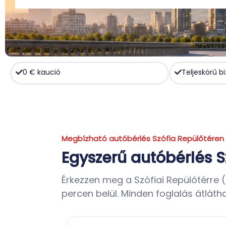
0 € kaució
Teljeskörű bi
Megbízható autóbérlés Szófia Repülőtéren
Egyszerű autóbérlés Sz
Érkezzen meg a Szófiai Repülőtérre 
percen belül. Minden foglalás átlátha