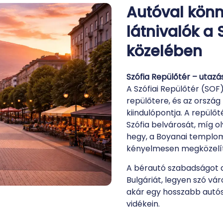
Autóval könn
látnivalók a 
közelében
Szófia Repülőtér – utazá
A Szófiai Repülőtér (SO
repülőtere, és az orszá
kiindulópontja. A repülőt
Szófia belvárosát, míg ol
hegy, a Boyanai templom v
kényelmesen megközelít
A bérautó szabadságot ad
Bulgáriát, legyen szó vár
akár egy hosszabb autós
vidékein.