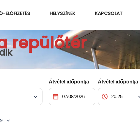
Ó-ELŐFIZETÉS
HELYSZÍNEK
KAPCSOLAT
a repülőtér
dik
Átvétel időpontja
Átvétel időpontja
calendar_month
schedule