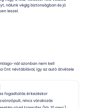
nyt, nálunk végig biztonságban és jó
en leszel.
Rentiago-nál azonban nem kell
a Önt névtáblával, így az autó átvétele
i
s fogadtatás érkezéskor
lcsönzőpult, nincs várakozás
esetén rövid transzfer (kb. 10 perc)