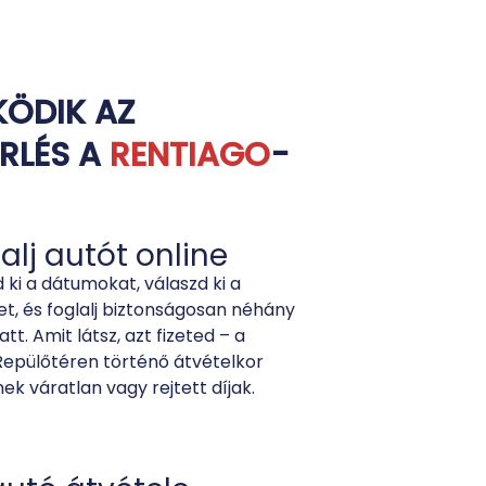
KÖDIK AZ
RLÉS A
RENTIAGO
-
alj autót online
 ki a dátumokat, válaszd ki a
t, és foglalj biztonságosan néhány
att. Amit látsz, azt fizeted – a
Repülőtéren történő átvételkor
ek váratlan vagy rejtett díjak.