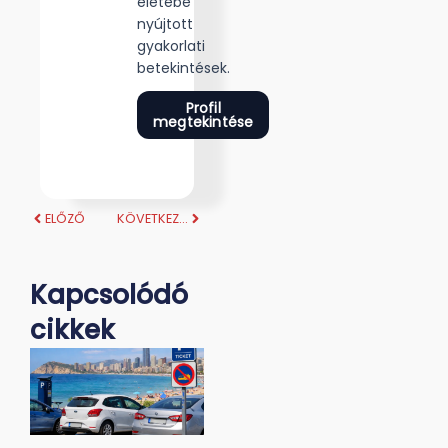
életébe
nyújtott
gyakorlati
betekintések.
Profil
megtekintése
ELŐZŐ
KÖVETKEZŐ
Kapcsolódó
cikkek