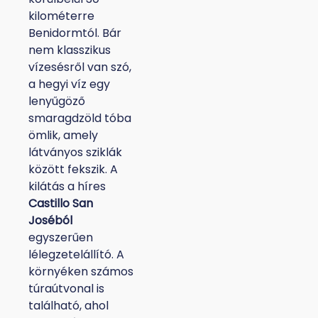
kilométerre
Benidormtól. Bár
nem klasszikus
vízesésről van szó,
a hegyi víz egy
lenyűgöző
smaragdzöld tóba
ömlik, amely
látványos sziklák
között fekszik. A
kilátás a híres
Castillo San
Joséból
egyszerűen
lélegzetelállító. A
környéken számos
túraútvonal is
található, ahol