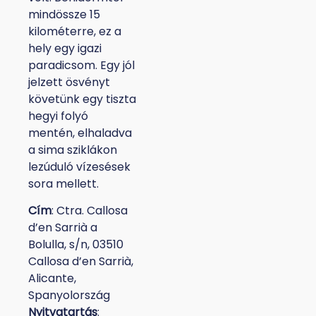
mindössze 15
kilométerre, ez a
hely egy igazi
paradicsom. Egy jól
jelzett ösvényt
követünk egy tiszta
hegyi folyó
mentén, elhaladva
a sima sziklákon
lezúduló vízesések
sora mellett.
Cím
: Ctra. Callosa
d’en Sarrià a
Bolulla, s/n, 03510
Callosa d’en Sarrià,
Alicante,
Spanyolország
Nyitvatartás
: