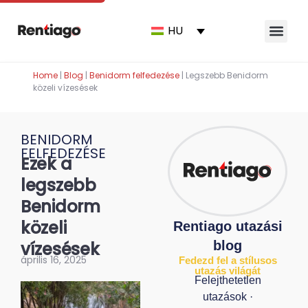
HU
Home
|
Blog
|
Benidorm felfedezése
|
Legszebb Benidorm
közeli vízesések
BENIDORM
FELFEDEZÉSE
Ezek a
legszebb
Benidorm
közeli
Rentiago utazási
vízesések
blog
április 16, 2025
Fedezd fel a stílusos
utazás világát
Felejthetetlen
utazások ·