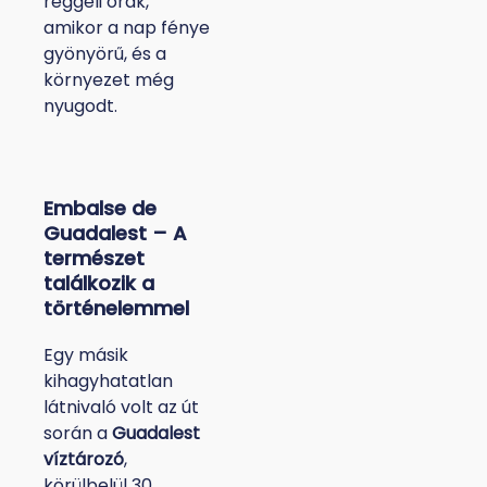
reggeli órák,
amikor a nap fénye
gyönyörű, és a
környezet még
nyugodt.
Embalse de
Guadalest – A
természet
találkozik a
történelemmel
Egy másik
kihagyhatatlan
látnivaló volt az út
során a
Guadalest
víztározó
,
körülbelül 30