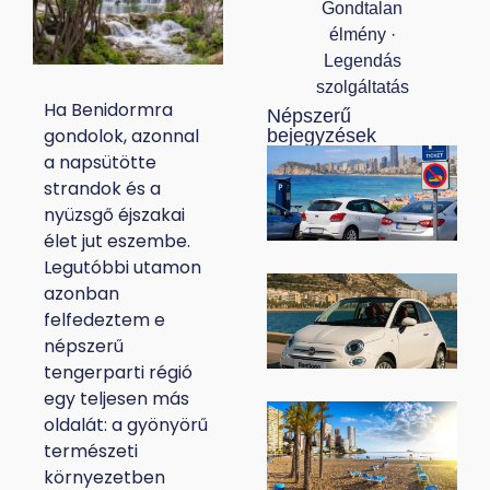
Gondtalan
élmény ·
Legendás
szolgáltatás
Ha Benidormra
Népszerű
gondolok, azonnal
bejegyzések
P
a napsütötte
s
strandok és a
B
nyüzsgő éjszakai
T
f
élet jut eszembe.
»
p
Legutóbbi utamon
i
L
azonban
p
j
felfedeztem e
B
T
népszerű
2
»
tengerparti régió
v
egy teljesen más
ú
B
oldalát: a gyönyörű
s
természeti
e
T
környezetben
k