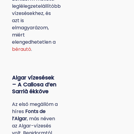
leglélegzetelállítóbb
vízesésekhez, és
azt is
elmagyarázom,
miért
elengedhetetlen a
bérautó
.
Algar vízesések
– A Callosa d’en
Sarrià ékköve
Az első megállóm a
híres
Fonts de
l’Algar
, más néven
az Algar-vízesés
volt. Benidormtól