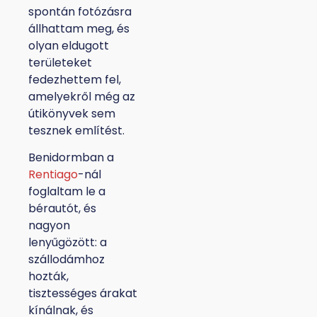
spontán fotózásra
állhattam meg, és
olyan eldugott
területeket
fedezhettem fel,
amelyekről még az
útikönyvek sem
tesznek említést.
Benidormban a
Rentiago
-nál
foglaltam le a
bérautót, és
nagyon
lenyűgözött: a
szállodámhoz
hozták,
tisztességes árakat
kínálnak, és