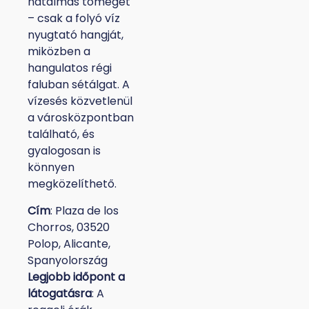
hatalmas tömeget
– csak a folyó víz
nyugtató hangját,
miközben a
hangulatos régi
faluban sétálgat. A
vízesés közvetlenül
a városközpontban
található, és
gyalogosan is
könnyen
megközelíthető.
Cím
: Plaza de los
Chorros, 03520
Polop, Alicante,
Spanyolország
Legjobb időpont a
látogatásra
: A