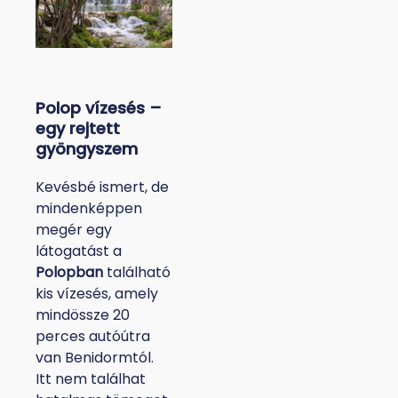
Polop vízesés –
egy rejtett
gyöngyszem
Kevésbé ismert, de
mindenképpen
megér egy
látogatást a
Polopban
található
kis vízesés, amely
mindössze 20
perces autóútra
van Benidormtól.
Itt nem találhat