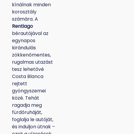
kínálnak minden
korosztály
számára. A
Rentiago
bérautójával az
egynapos
kirándulás
zökkenőmentes,
rugalmas utazást
tesz lehetővé
Costa Blanca
rejtett
gyöngyszemei
közé. Tehát
ragadja meg
fürdőruháját,
foglalja le autóját,
és induljon útnak –
ezek a vízesések