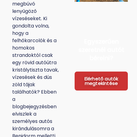
»
megbúvó
T
lenyűgöző
o
vízeséseket. Ki
gondolta volna,
hogy a
felhőkarcolók és a
Egyszerűen
homokos
szeretnél autót
strandoktól csak
bérelni?
egy rövid autóútra
kristálytiszta tavak,
vízesések és dús
Elérhető autók
megtekintése
zöld tájak
találhatók? Ebben
a
blogbejegyzésben
elviszlek a
személyes autós
kirándulásomra a
Benidorm melletti